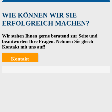
WIE KÖNNEN WIR SIE
ERFOLGREICH MACHEN?
Wir stehen Ihnen gerne beratend zur Seite und
beantworten Ihre Fragen. Nehmen Sie gleich
Kontakt mit uns auf!
Kontakt
Headgate GmbH
Am Wieschesgraben 10
63674 Altenstadt
T:
+49 61 01 – 98 73 0
F: +49 61 01 – 98 73 33
E:
info@head-gate.de
I:
www.head-gate.de