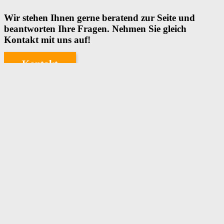
Wir stehen Ihnen gerne beratend zur Seite und
beantworten Ihre Fragen. Nehmen Sie gleich
Kontakt mit uns auf!
Kontakt
Headgate GmbH
Am Wieschesgraben 10
63674 Altenstadt
T:
+49 61 01 – 98 73 0
F: +49 61 01 – 98 73 33
E:
info@head-gate.de
I:
www.head-gate.de
SIE HABEN FRAGEN?
Kontakt
FAQ Bereich