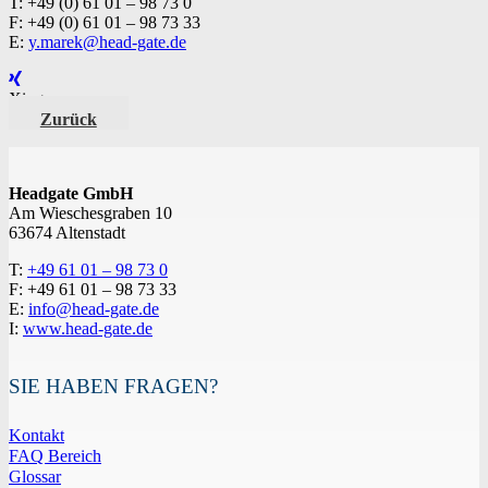
T: +49 (0) 61 01 – 98 73 0
F: +49 (0) 61 01 – 98 73 33
E:
y.marek@head-gate.de
Xing
Zurück
Headgate GmbH
Am Wieschesgraben 10
63674 Altenstadt
T:
+49 61 01 – 98 73 0
F: +49 61 01 – 98 73 33
E:
info@head-gate.de
I:
www.head-gate.de
SIE HABEN FRAGEN?
Kontakt
FAQ Bereich
Glossar