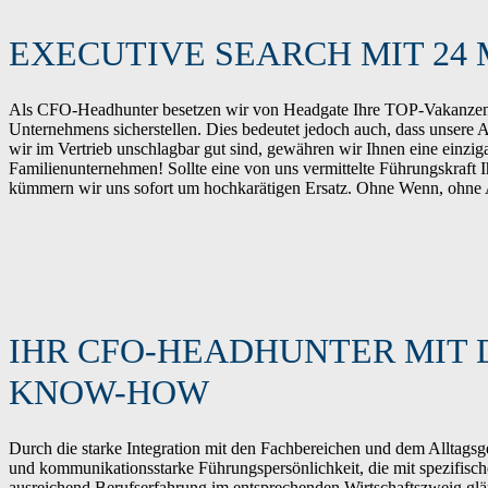
EXECUTIVE SEARCH MIT 24
Als CFO-Headhunter besetzen wir von Headgate Ihre TOP-Vakanzen m
Unternehmens sicherstellen. Dies bedeutet jedoch auch, dass unsere A
wir im Vertrieb unschlagbar gut sind, gewähren wir Ihnen eine einzig
Familienunternehmen! Sollte eine von uns vermittelte Führungskraft 
kümmern wir uns sofort um hochkarätigen Ersatz. Ohne Wenn, ohne 
IHR CFO-HEADHUNTER MIT 
KNOW-HOW
Durch die starke Integration mit den Fachbereichen und dem Alltag
und kommunikationsstarke Führungspersönlichkeit, die mit spezifisc
ausreichend Berufserfahrung im entsprechenden Wirtschaftszweig glä