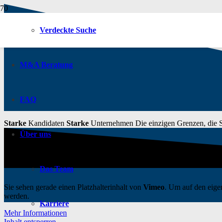
Verdeckte Suche
M&A Beratung
FAQ
Starke
Kandidaten
Starke
Unternehmen
Die einzigen Grenzen, die Si
Über uns
Das Team
Sie sehen gerade einen Platzhalterinhalt von
Vimeo
. Um auf den eigen
werden.
Karriere
Mehr Informationen
Inhalt entsperren