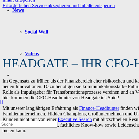
Erforderlichen Service akzeptieren und Inhalte entsperren
News
Social Wall
Videos
HEADGATE – IHR CFO
Im Gegensatz zu früher, als der Finanzbereich eher risikoscheu und 
neuen Innovationen. Dazu benötigen sie kommunikationsstarke Führun
Rolle als Impulsgeber für Transformationsprozesse vereinen und an
hier kommen die CFO-Headhunter von Headgate ins Spiel!
Mit unserer langjährigen Erfahrung als
Finance-Headhunter
finden wir
Familienunternehmen, Hidden Champions, Großunternehmen und Unte
Kunden nicht nur von einer
Executive Search
mit blitzschnellen Resu
vereint innovative Methodik, fachliches Know-how sowie Leidenscha
bieten kann.