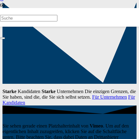
Starke
Kandidaten
Starke
Unternehmen
Die einzigen Grenzen, die
Sie haben, sind die, die Sie sich selbst setzen.
Für Unternehmen
Für
Kandidaten
Sie sehen gerade einen Platzhalterinhalt von
Vimeo
. Um auf den
eigentlichen Inhalt zuzugreifen, klicken Sie auf die Schaltfläche
unten. Bitte beachten Sie, dass dabei Daten an Drittanbieter