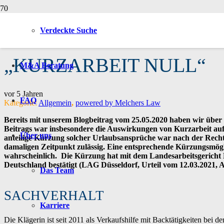
Verdeckte Suche
NEUES ZUM URLAUBS
„KURZARBEIT NULL“
M&A Beratung
vor 5 Jahren
FAQ
Kategorie:
Allgemein
,
powered by Melchers Law
Bereits mit unserem Blogbeitrag vom 25.05.2020 haben wir über
Beitrags war insbesondere die Auswirkungen von Kurzarbeit au
Über uns
anteilige Kürzung solcher Urlaubsansprüche war nach der Rec
damaligen Zeitpunkt zulässig. Eine entsprechende Kürzungsmög
wahrscheinlich. Die Kürzung hat mit dem Landesarbeitsgericht D
Deutschland bestätigt (LAG Düsseldorf, Urteil vom 12.03.2021, Az
Das Team
SACHVERHALT
Karriere
Die Klägerin ist seit 2011 als Verkaufshilfe mit Backtätigkeiten bei de