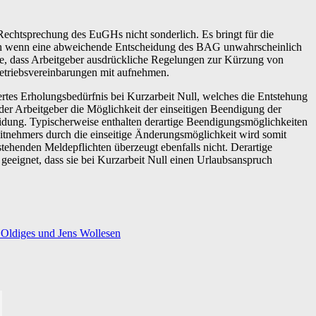
echtsprechung des EuGHs nicht sonderlich. Es bringt für die
uch wenn eine abweichende Entscheidung des BAG unwahrscheinlich
lage, dass Arbeitgeber ausdrückliche Regelungen zur Kürzung von
Betriebsvereinbarungen mit aufnehmen.
gertes Erholungsbedürfnis bei Kurzarbeit Null, welches die Entstehung
e der Arbeitgeber die Möglichkeit der einseitigen Beendigung der
heidung. Typischerweise enthalten derartige Beendigungsmöglichkeiten
tnehmers durch die einseitige Änderungsmöglichkeit wird somit
ehenden Meldepflichten überzeugt ebenfalls nicht. Derartige
 geeignet, dass sie bei Kurzarbeit Null einen Urlaubsanspruch
Oldiges und Jens Wollesen