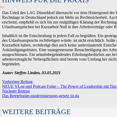
Das Urteil des LAG Düsseldorf überrascht vor dem Hintergrund der R
Rechtslage in Deutschland jedoch ein Mehr an Rechtssicherheit. A
erscheint, empfiehlt es sich bis zur endgültigen Klärung der Rechts
Urlaubsansprüchen bei Kurzarbeit Null in ihre Arbeitsverträge oder 
Inhaltlich ist die Entscheidung in jedem Fall zu begrüßen. Ein gestei
des Urlaubsanspruchs rechtfertigen würde, ist nicht ersichtlich. Sollt
Kurzarbeit haben, rechtfertigt dies auch keine anderslautende Entsc
Ankündigungsfristen. Eine unangemessene Benachteiligung des Arbei
ausgeschlossen. Ein urlaubsbegründendes Erholungsbedürfnis aus best
arbeitsvertragliche Nebenpflichten sind bereits vom Umfang her nicht
begründen.
Autor: Steffen Lin
den
, 03.05.2021
Vorheriger Beitrag
NEUE VLog und Podcast Folge – The Power of Leadership mit Tim 
Nächster Beitrag
Das Betriebsräte-modernisierungs-gesetz ist da
WEITERE BEITRÄGE