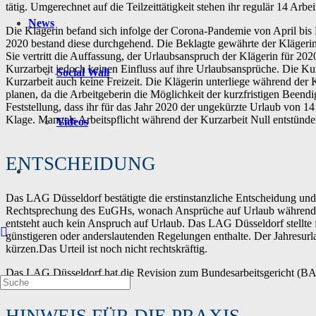
tätig. Umgerechnet auf die Teilzeittätigkeit stehen ihr regulär 14 Arbe
News
Die Klägerin befand sich infolge der Corona-Pandemie von April bis
2020 bestand diese durchgehend. Die Beklagte gewährte der Klägeri
Sie vertritt die Auffassung, der Urlaubsanspruch der Klägerin für 2020 
Kurzarbeit jedoch keinen Einfluss auf ihre Urlaubsansprüche. Die Kur
Social Wall
Kurzarbeit auch keine Freizeit. Die Klägerin unterliege während der 
planen, da die Arbeitgeberin die Möglichkeit der kurzfristigen Beend
Feststellung, dass ihr für das Jahr 2020 der ungekürzte Urlaub von 1
Klage. Mangels Arbeitspflicht während der Kurzarbeit Null entstünd
Videos
ENTSCHEIDUNG
Das LAG Düsseldorf bestätigte die erstinstanzliche Entscheidung und 
Rechtsprechung des EuGHs, wonach Ansprüche auf Urlaub während Kurz
entsteht auch kein Anspruch auf Urlaub. Das LAG Düsseldorf stellte 
günstigeren oder anderslautenden Regelungen enthalte. Der Jahresurla
kürzen.Das Urteil ist noch nicht rechtskräftig.
Das LAG Düsseldorf hat die Revision zum Bundesarbeitsgericht (BA
HINWEIS FÜR DIE PRAXIS