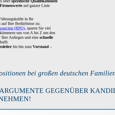
ts über
spezifische
Qualifikationen
n Firmenwerte
auf ganzer Linie
ührungskräfte in Ihr
auf Ihre Bedürfnisse zu:
sourcing (RPO)
, sparen Sie viel
ir kümmern uns von A bis Z um den
 Ihre Anliegen und eine
schnelle
hafft.
sleiter
bis hin zum
Vorstand
–
ositionen bei großen deutschen Famili
 ARGUMENTE GEGENÜBER KANDI
RNEHMEN!