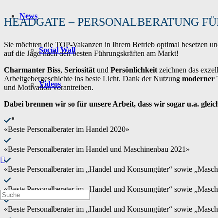
News
HEADGATE – PERSONALBERATUNG FÜ
Sie möchten die TOP-Vakanzen in Ihrem Betrieb optimal besetzen und 
Social Wall
auf die Jagd nach den besten Führungskräften am Markt!
Charmanter Biss
,
Seriosität
und
Persönlichkeit
zeichnen das exzell
Arbeitgebergeschichte ins beste Licht. Dank der Nutzung
moderner 
Videos
und Motivation vorantreiben.
Dabei brennen wir so für unsere Arbeit, dass wir sogar u.a. gle
«Beste Personalberater im Handel 2020»
«Beste Personalberater im Handel und Maschinenbau 2021»
«Beste Personalberater im „Handel und Konsumgüter“ sowie „Masc
«Beste Personalberater im „Handel und Konsumgüter“ sowie „Masc
«Beste Personalberater im „Handel und Konsumgüter“ sowie „Masc