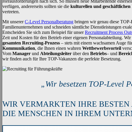
Herausforderungen nach sich. So müssen neue Mitarbeitende einersei
verfügen, andererseits sollten sie die
kulturellen und geschäftliche
vertreten.
Mit unserer
C-Level Personalberatung
bringen wir genau diese TOP-F
Familienunternehmen und schneiden sämtliche Dienstleistungen exakt 
Entscheiden Sie sich zum Beispiel für unser
Recruitment Process Out
Zeit und Kosten für den Betrieb einer eigenen Personalabteilung. W
gesamten Recruiting-Prozess
– stets mit einem wachsamen Auge für
Kommunikation
, die Ihnen einen wahren
Wettbewerbsvorteil
versc
Vom
Manager
und
Abteilungsleiter
über den
Betriebs
– und
Bereich
wir finden auch für Ihre TOP-Vakanzen die perfekte Besetzung.
„
Wir besetzen TOP-Level P
WIR VERMARKTEN IHRE BESTEN
DIE MENSCHEN IN IHREM UNTE